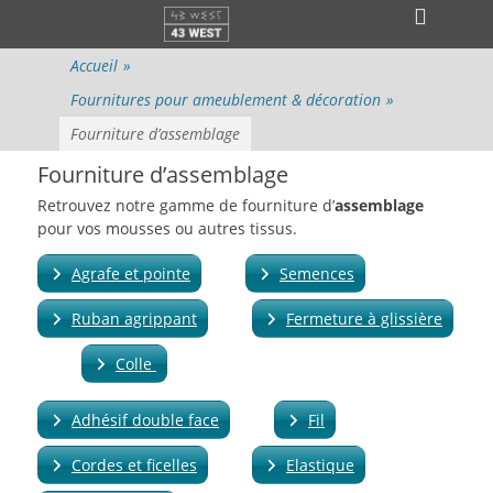
Menu principal
Aller
Ouvri
au
l’en-
contenu
Accueil
»
tête
Fournitures pour ameublement & décoration
»
Fourniture d’assemblage
Fourniture d’assemblage
Retrouvez notre gamme de fourniture d’
assemblage
pour vos mousses ou autres tissus.
Agrafe et pointe
Semences
Ruban agrippant
Fermeture à glissière
Colle
Adhésif double face
Fil
Cordes et ficelles
Elastique