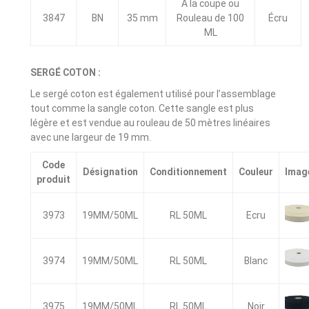
À la coupe ou
3847
BN
35 mm
Rouleau de 100
Écru
ML
SERGÉ COTON :
Le sergé coton est également utilisé pour l’assemblage
tout comme la sangle coton. Cette sangle est plus
légère et est vendue au rouleau de 50 mètres linéaires
avec une largeur de 19 mm.
Code
Désignation
Conditionnement
Couleur
Imag
produit
3973
19MM/50ML
RL 50ML
Ecru
3974
19MM/50ML
RL 50ML
Blanc
3975
19MM/50ML
RL 50ML
Noir