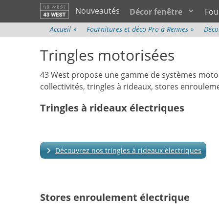
Menu principal
Aller
Nouveautés
Décor fenêtre
Fou
au
contenu
Accueil
»
Fournitures et déco Pro à Rennes
»
Déco
Tringles motorisées
43 West propose une gamme de systèmes motoris
collectivités, tringles à rideaux, stores enroule
Tringles à rideaux électriques
Découvrez nos tringles à rideaux électriques
Stores enroulement électrique