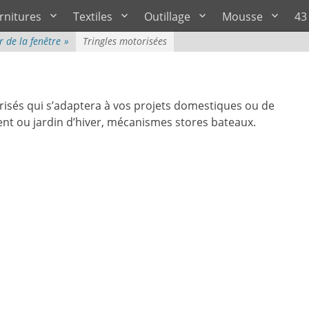
rnitures
Textiles
Outillage
Mousse
43
r de la fenêtre
»
Tringles motorisées
és qui s’adaptera à vos projets domestiques ou de
ment ou jardin d’hiver, mécanismes stores bateaux.