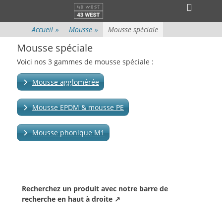
Menu principal
Aller
Ouvri
au
l’en-
contenu
Accueil
»
Mousse
»
Mousse spéciale
tête
Mousse spéciale
Voici nos 3 gammes de mousse spéciale :
Mousse agglomérée
Mousse EPDM & mousse PE
Mousse phonique M1
Recherchez un produit avec notre barre de
recherche en haut à droite ↗