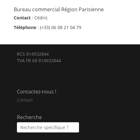
Bureau commercial Région Parisienne
Contact
: Cédric
Téléphone
: (+33) 06 08 21 04 79
RCS 814932844
TVA FR 68 814932844
E-
Instagram
Tél
mail
Contactez-nous !
Contact
Recherche
Recherche
pour :