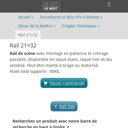
Menu principal
Aller
Ouvri
au
l’en-
contenu
Accueil
»
Fournitures et déco Pro à Rennes
»
tête
Décor de la fenêtre
»
Tringles Techniques
»
Rail 21×32
Rail 21×32
Rail de scène
avec montage en patience et cintrage
possible. Disponible en laqué blanc, laqué noir et alu
anodisé. Peut être monté à tirage ou motorisé.
Poids total supporté : 80KG.
Passer commande
Rail 330
Recherchez un produit avec notre barre de
recherche en haut à droite ↗