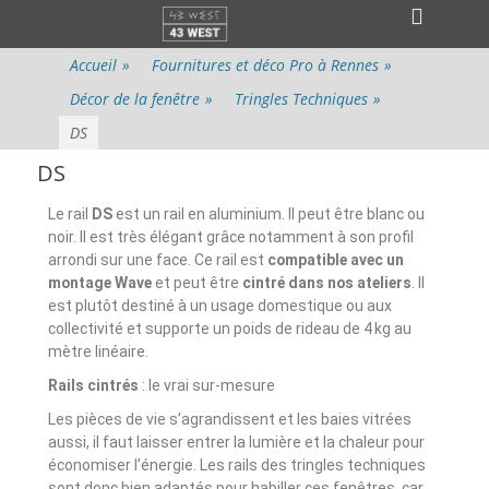
Menu principal
Accueil
»
Fournitures et déco Pro à Rennes
»
Décor de la fenêtre
»
Tringles Techniques
»
DS
DS
Le rail
DS
est un rail en aluminium. Il peut être blanc ou
noir. Il est très élégant grâce notamment à son profil
arrondi sur une face. Ce rail est
compatible avec un
montage Wave
et peut être
cintré dans nos ateliers
. Il
est plutôt destiné à un usage domestique ou aux
collectivité et supporte un poids de rideau de 4 kg au
mètre linéaire.
Rails cintrés
: le vrai sur-mesure
Les pièces de vie s’agrandissent et les baies vitrées
aussi, il faut laisser entrer la lumière et la chaleur pour
économiser l’énergie. Les rails des tringles techniques
sont donc bien adaptés pour habiller ces fenêtres, car