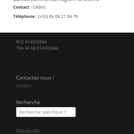
Contact
: Cédric
Téléphone
: (+33) 06 08 21 04 79
RCS 814932844
TVA FR 68 814932844
Contactez-nous !
Contact
Recherche
Plan du site