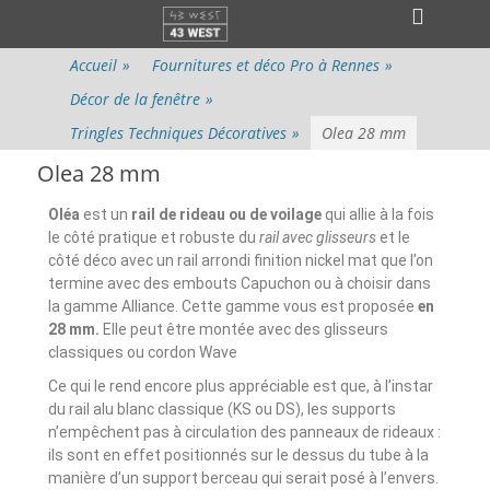
Menu principal
Accueil
»
Fournitures et déco Pro à Rennes
»
Décor de la fenêtre
»
Tringles Techniques Décoratives
»
Olea 28 mm
Olea 28 mm
Oléa
est un
rail de rideau ou de voilage
qui allie à la fois
le côté pratique et robuste du
rail avec glisseurs
et le
côté déco avec un rail arrondi finition nickel mat que l’on
termine avec des embouts Capuchon ou à choisir dans
la gamme Alliance. Cette gamme vous est proposée
en
28 mm.
Elle peut être montée avec des glisseurs
classiques ou cordon Wave
Ce qui le rend encore plus appréciable est que, à l’instar
du rail alu blanc classique (KS ou DS), les supports
n’empêchent pas à circulation des panneaux de rideaux :
ils sont en effet positionnés sur le dessus du tube à la
manière d’un support berceau qui serait posé à l’envers.