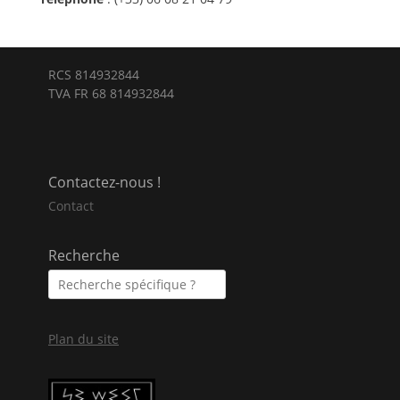
RCS 814932844
TVA FR 68 814932844
Contactez-nous !
Contact
Recherche
Plan du site