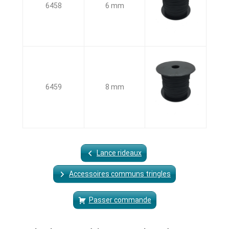
6458
6 mm
6459
8 mm
Lance rideaux
Accessoires communs tringles
Passer commande