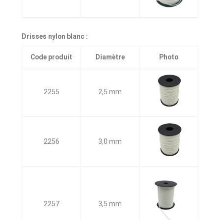
Drisses nylon blanc :
Code produit
Diamètre
Photo
2255
2,5 mm
2256
3,0 mm
2257
3,5 mm