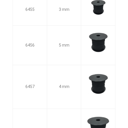
6455
3 mm
6456
5 mm
6457
4 mm