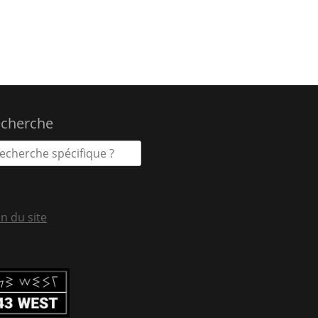
cherche
n du site