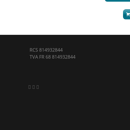
RCS 814932844
TVA FR 68 814932844