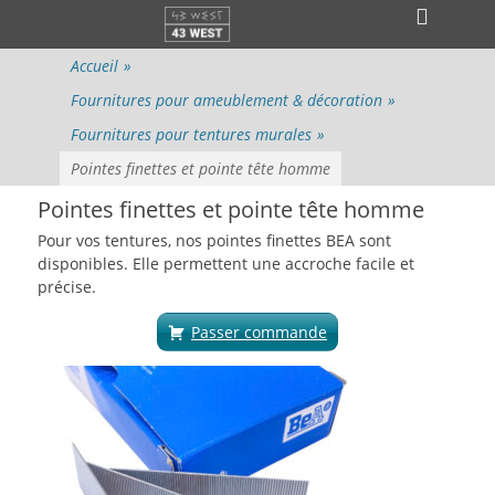
Menu principal
Aller
Ouvri
au
l’en-
contenu
Accueil
»
tête
Fournitures pour ameublement & décoration
»
Fournitures pour tentures murales
»
Pointes finettes et pointe tête homme
Pointes finettes et pointe tête homme
Pour vos tentures, nos pointes finettes BEA sont
disponibles. Elle permettent une accroche facile et
précise.
Passer commande