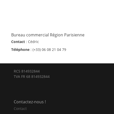
Bureau commercial Région Parisienne
Contact
: Cédric
Téléphone
: (+33) 06 08 21 04 79
RCS 814932844
TVA FR 68 814932844
E-
Instagram
Tél
mail
Contactez-nous !
Contact