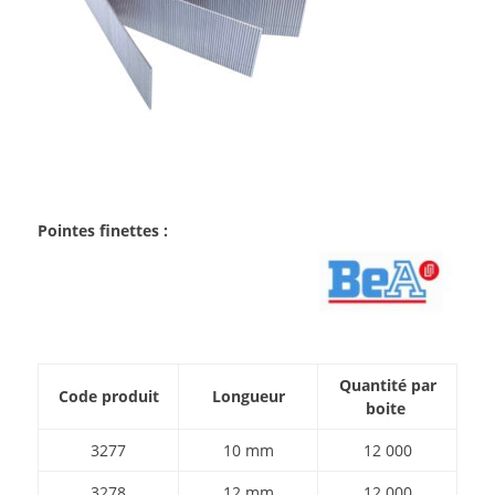
Pointes finettes :
Quantité par
Code produit
Longueur
boite
3277
10 mm
12 000
3278
12 mm
12 000