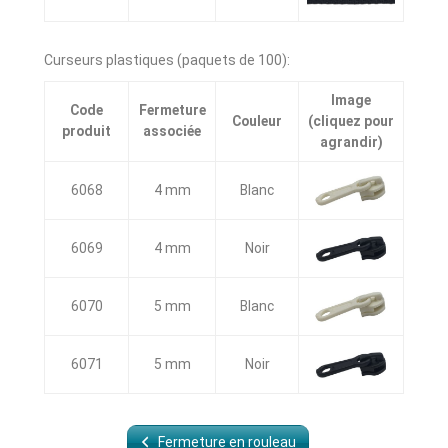
Curseurs plastiques (paquets de 100):
Image
Code
Fermeture
Couleur
(cliquez pour
produit
associée
agrandir)
6068
4 mm
Blanc
6069
4 mm
Noir
6070
5 mm
Blanc
6071
5 mm
Noir
Fermeture en rouleau