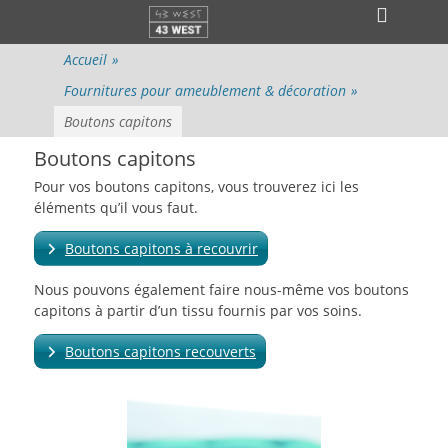
Menu principal
Aller
Ouvri
au
l’en-
contenu
Accueil
»
tête
Fournitures pour ameublement & décoration
»
Boutons capitons
Boutons capitons
Pour vos boutons capitons, vous trouverez ici les
éléments qu’il vous faut.
Boutons capitons à recouvrir
Nous pouvons également faire nous-même vos boutons
capitons à partir d’un tissu fournis par vos soins.
Boutons capitons recouverts