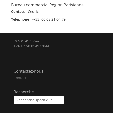
Bureau commercial Région Parisienne
Contact
: Cédric
Téléphone
: (+33) 06 08 21 04 79
RCS 814932844
TVA FR 68 814932844
Contactez-nous !
Contact
Recherche